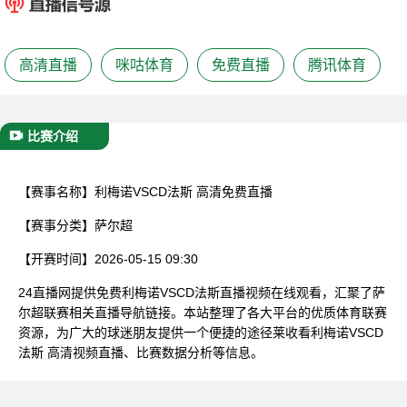
已结束
高清直播
咪咕体育
免费直播
腾讯体育
比赛介绍
【赛事名称】
利梅诺VSCD法斯 高清免费直播
【赛事分类】
萨尔超
【开赛时间】
2026-05-15 09:30
24直播网提供免费利梅诺VSCD法斯直播视频在线观看，汇聚了萨
尔超联赛相关直播导航链接。本站整理了各大平台的优质体育联赛
资源，为广大的球迷朋友提供一个便捷的途径莱收看利梅诺VSCD
法斯 高清视频直播、比赛数据分析等信息。