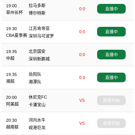
拉马多斯
19:00
0:0
直播中
菲州长杯
博尔特斯
江苏肯帝亚
19:30
0:0
直播中
CBA夏季赛
深圳马可波罗
北京国安
19:35
0:0
直播中
中超
深圳新鹏城
岳阳队
19:35
0:0
直播中
湘超
湘潭队
休尼克FC
20:00
VS
即将开始
阿美超
卡潘宝山
河内水牛
20:30
VS
即将开始
越南联
岘港巨龙