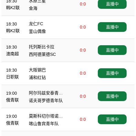
水原三星
18:30
0:0
直播中
韩K2联
金海
龙仁FC
18:30
0:0
直播中
韩K2联
釜山偶像
托列斯比卡拉
18:30
0:0
直播中
澳南超
西阿德莱德SC
大阪钢巴
18:30
0:0
直播中
日职联
浦和红钻
阿尔玛兹安泰青年
19:00
0:0
直播中
队
俄青联
诺夫哥罗德青年队
莫斯科切尔塔诺沃
19:00
0:0
直播中
青年队
俄青联
喀山鲁宾青年队