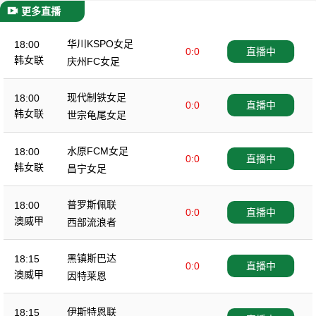
更多直播
华川KSPO女足
18:00
0:0
直播中
韩女联
庆州FC女足
现代制铁女足
18:00
0:0
直播中
韩女联
世宗龟尾女足
水原FCM女足
18:00
0:0
直播中
韩女联
昌宁女足
普罗斯佩联
18:00
0:0
直播中
澳威甲
西部流浪者
黑镇斯巴达
18:15
0:0
直播中
澳威甲
因特莱恩
伊斯特恩联
18:15