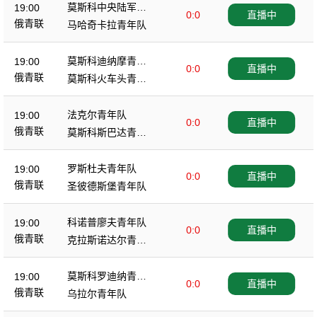
莫斯科中央陆军青
19:00
0:0
直播中
年队
俄青联
马哈奇卡拉青年队
莫斯科迪纳摩青年
19:00
0:0
直播中
队
俄青联
莫斯科火车头青年
队
法克尔青年队
19:00
0:0
直播中
俄青联
莫斯科斯巴达青年
队
罗斯杜夫青年队
19:00
0:0
直播中
俄青联
圣彼德斯堡青年队
科诺普廖夫青年队
19:00
0:0
直播中
俄青联
克拉斯诺达尔青年
队
莫斯科罗迪纳青年
19:00
0:0
直播中
队
俄青联
乌拉尔青年队