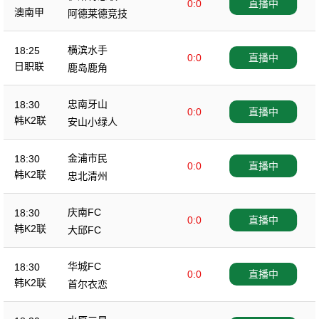
0:0
直播中
澳南甲
阿德莱德竞技
横滨水手
18:25
0:0
直播中
日职联
鹿岛鹿角
忠南牙山
18:30
0:0
直播中
韩K2联
安山小绿人
金浦市民
18:30
0:0
直播中
韩K2联
忠北清州
庆南FC
18:30
0:0
直播中
韩K2联
大邱FC
华城FC
18:30
0:0
直播中
韩K2联
首尔衣恋