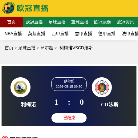
首页
欧冠直播
足球直播
篮球直播
欧冠录像
欧冠资讯
NBA直播
英超直播
西甲直播
意甲直播
德甲直播
法甲直
首页
>
足球直播
>
萨尔超
>
利梅诺VSCD法斯
萨尔超
2026-05-15 09:30
1
:
0
利梅诺
CD