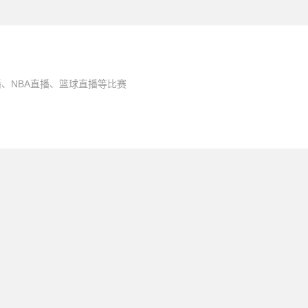
、NBA直播、篮球直播等比赛