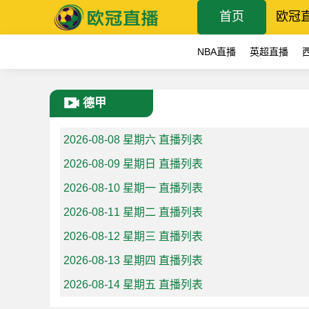
首页
欧冠
NBA直播
英超直播
德甲
2026-08-08 星期六 直播列表
2026-08-09 星期日 直播列表
2026-08-10 星期一 直播列表
2026-08-11 星期二 直播列表
2026-08-12 星期三 直播列表
2026-08-13 星期四 直播列表
2026-08-14 星期五 直播列表