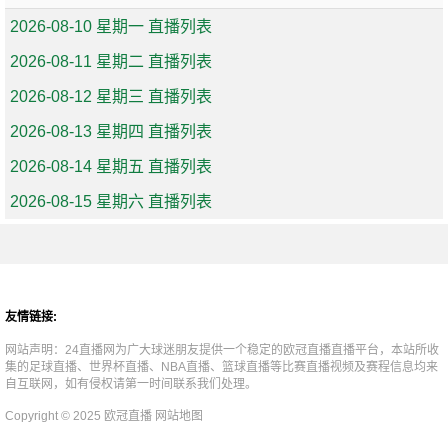
2026-08-10 星期一 直播列表
2026-08-11 星期二 直播列表
2026-08-12 星期三 直播列表
2026-08-13 星期四 直播列表
2026-08-14 星期五 直播列表
2026-08-15 星期六 直播列表
友情链接:
网站声明：24直播网为广大球迷朋友提供一个稳定的欧冠直播直播平台，本站所收
集的足球直播、世界杯直播、NBA直播、篮球直播等比赛直播视频及赛程信息均来
自互联网，如有侵权请第一时间联系我们处理。
Copyright © 2025 欧冠直播
网站地图