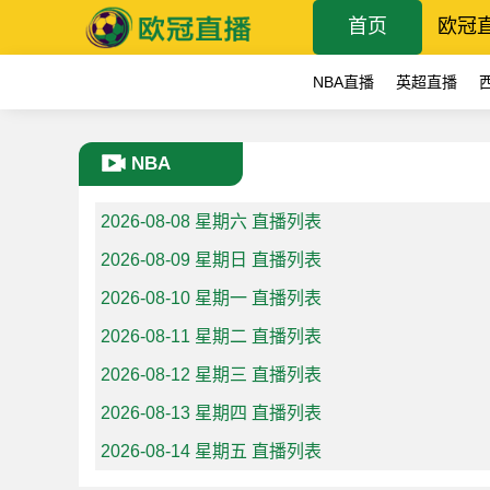
首页
欧冠
NBA直播
英超直播
NBA
2026-08-08 星期六 直播列表
2026-08-09 星期日 直播列表
2026-08-10 星期一 直播列表
2026-08-11 星期二 直播列表
2026-08-12 星期三 直播列表
2026-08-13 星期四 直播列表
2026-08-14 星期五 直播列表