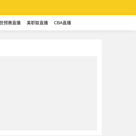
世预赛直播
美职联直播
CBA直播