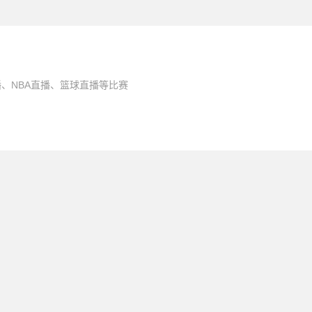
、NBA直播、篮球直播等比赛