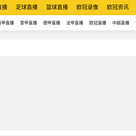
直播
足球直播
篮球直播
欧冠录像
欧冠资讯
西甲直播
意甲直播
德甲直播
法甲直播
欧冠直播
中超直播