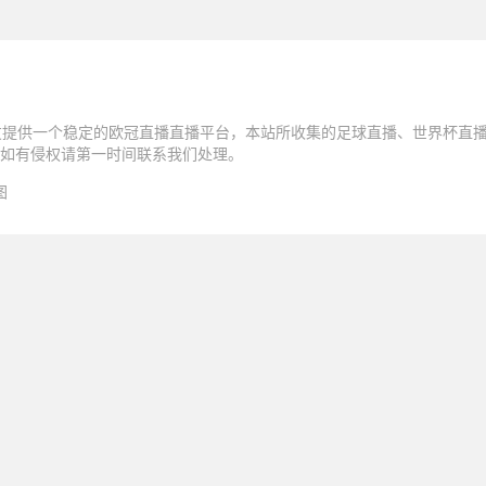
友提供一个稳定的欧冠直播直播平台，本站所收集的足球直播、世界杯直播
如有侵权请第一时间联系我们处理。
图