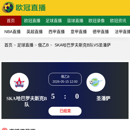
首页
欧冠直播
足球直播
篮球直播
欧冠录像
欧冠资讯
NBA直播
英超直播
西甲直播
意甲直播
德甲直播
法甲直
首页
>
足球直播
>
俄乙B
>
SKA哈巴罗夫斯克B队VS圣潘萨
俄乙B
2026-05-15 12:00
5
:
0
SKA哈巴罗夫斯克B
圣潘
队