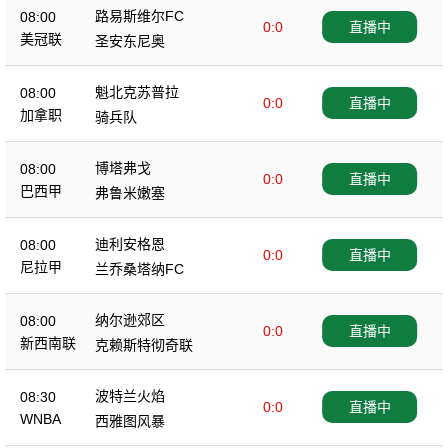
路易斯维尔FC
08:00
0:0
直播中
美冠联
圣安东尼奥
魁北克苏普拉
08:00
0:0
直播中
加拿职
骑兵队
博塔弗戈
08:00
0:0
直播中
巴西甲
弗鲁米嫩塞
迪利安格恩
08:00
0:0
直播中
尼拉甲
兰乔桑塔纳FC
纳尔逊郊区
08:00
0:0
直播中
新西南联
克赖斯特彻奇联
波特兰火焰
08:30
0:0
直播中
WNBA
西雅图风暴