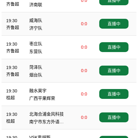
0:0
直播中
齐鲁超
济南联
威海队
19:30
0:0
直播中
齐鲁超
济宁队
枣庄队
19:30
0:0
直播中
齐鲁超
东营队
菏泽队
19:30
0:0
直播中
齐鲁超
烟台队
融水昊宇
19:30
0:0
直播中
桂超
广西平果辉荣
北海合浦金风科技
19:30
0:0
直播中
桂超
南宁市东方外语高
级中学
VSK奥胡斯
19:30