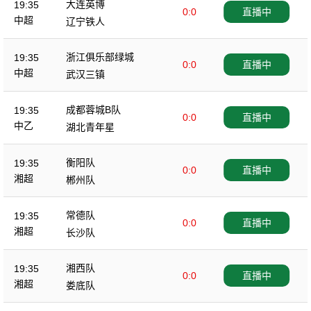
大连英博
19:35
0:0
直播中
中超
辽宁铁人
浙江俱乐部绿城
19:35
0:0
直播中
中超
武汉三镇
成都蓉城B队
19:35
0:0
直播中
中乙
湖北青年星
衡阳队
19:35
0:0
直播中
湘超
郴州队
常德队
19:35
0:0
直播中
湘超
长沙队
湘西队
19:35
0:0
直播中
湘超
娄底队