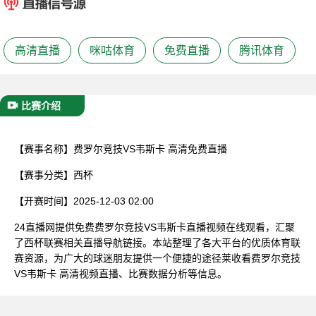
已结束
高清直播
咪咕体育
免费直播
腾讯体育
比赛介绍
【赛事名称】
费罗尔竞技VS韦斯卡 高清免费直播
【赛事分类】
西杯
【开赛时间】
2025-12-03 02:00
24直播网提供免费费罗尔竞技VS韦斯卡直播视频在线观看，汇聚
了西杯联赛相关直播导航链接。本站整理了各大平台的优质体育联
赛资源，为广大的球迷朋友提供一个便捷的途径莱收看费罗尔竞技
VS韦斯卡 高清视频直播、比赛数据分析等信息。