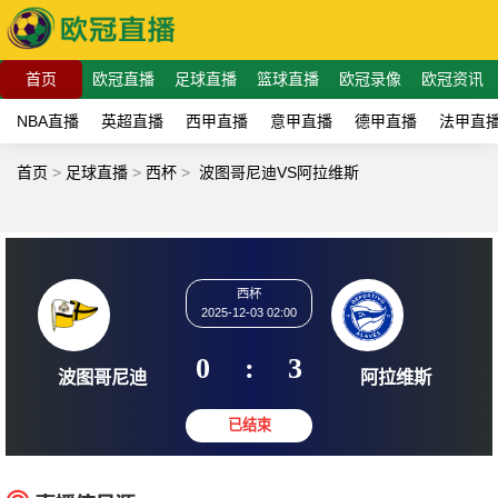
首页
欧冠直播
足球直播
篮球直播
欧冠录像
欧冠资讯
NBA直播
英超直播
西甲直播
意甲直播
德甲直播
法甲直
首页
>
足球直播
>
西杯
>
波图哥尼迪VS阿拉维斯
西杯
2025-12-03 02:00
0
:
3
波图哥尼迪
阿拉