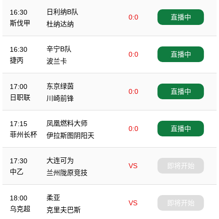
日利纳B队
16:30
0:0
直播中
斯伐甲
杜纳达纳
辛宁B队
16:30
0:0
直播中
捷丙
波兰卡
东京绿茵
17:00
0:0
直播中
日职联
川崎前锋
凤凰燃料大师
17:15
0:0
直播中
菲州长杯
伊拉斯图阴阳天
大连可为
17:30
VS
即将开始
中乙
兰州陇原竞技
柔亚
18:00
VS
即将开始
乌克超
克里夫巴斯