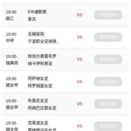
EIK通斯堡
19:00
VS
即将开始
挪乙
泰夫
无锡吴钩
19:00
VS
即将开始
中甲
宁波职业足球俱乐
部
埃克尔奥雷布罗
19:00
VS
即将开始
瑞典丙
纳卡伊利里亚
阿萨纳女足
19:00
VS
即将开始
挪女甲
特罗姆瑟女足
布莱尼女足
19:00
VS
即将开始
挪女甲
阿纳巴庄那女足
克莱波女足
19:00
VS
即将开始
挪女甲
费林根达伦女足