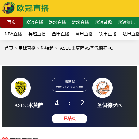
首页
欧冠直播
足球直播
篮球直播
欧冠录像
欧冠资讯
NBA直播
英超直播
西甲直播
意甲直播
德甲直播
法甲直
首页
>
足球直播
>
科特超
>
ASEC米莫萨VS圣佩德罗FC
科特超
2025-12-05 02:00
4
:
2
ASEC米莫萨
圣佩德