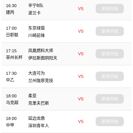
辛宁B队
16:30
VS
即将开始
捷丙
波兰卡
东京绿茵
17:00
VS
即将开始
日职联
川崎前锋
凤凰燃料大师
17:15
VS
即将开始
菲州长杯
伊拉斯图阴阳天
大连可为
17:30
VS
即将开始
中乙
兰州陇原竞技
柔亚
18:00
VS
即将开始
乌克超
克里夫巴斯
延边龙鼎
18:00
VS
即将开始
中甲
深圳青年人