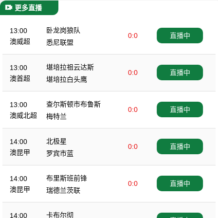
更多直播
卧龙岗狼队
13:00
0:0
直播中
澳威超
悉尼联盟
堪培拉祖云达斯
13:00
0:0
直播中
澳首超
堪培拉白头鹰
查尔斯顿市布鲁斯
13:00
0:0
直播中
澳威北超
梅特兰
北极星
14:00
0:0
直播中
澳昆甲
罗宾市蓝
布里斯班前锋
14:00
0:0
直播中
澳昆甲
瑞德兰茨联
卡布尔彻
14:00