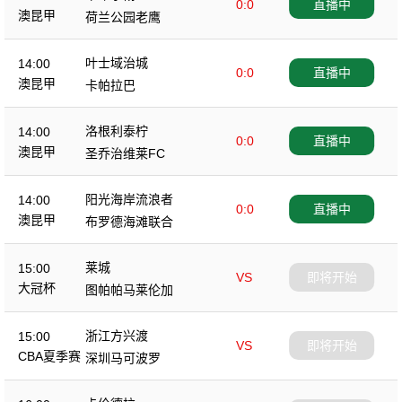
0:0
直播中
澳昆甲
荷兰公园老鹰
叶士域治城
14:00
0:0
直播中
澳昆甲
卡帕拉巴
洛根利泰柠
14:00
0:0
直播中
澳昆甲
圣乔治维莱FC
阳光海岸流浪者
14:00
0:0
直播中
澳昆甲
布罗德海滩联合
莱城
15:00
VS
即将开始
大冠杯
图帕帕马莱伦加
浙江方兴渡
15:00
VS
即将开始
CBA夏季赛
深圳马可波罗