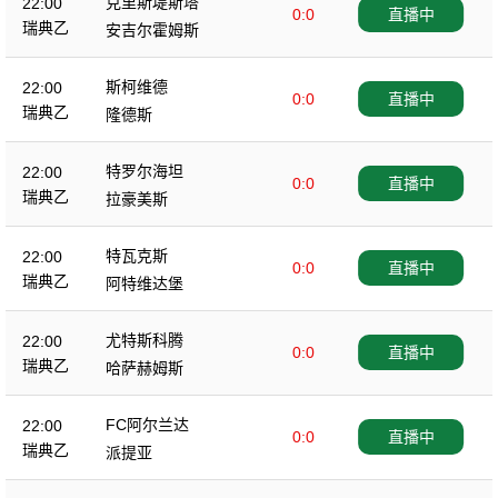
克里斯堤斯塔
22:00
0:0
直播中
瑞典乙
安吉尔霍姆斯
斯柯维德
22:00
0:0
直播中
瑞典乙
隆德斯
特罗尔海坦
22:00
0:0
直播中
瑞典乙
拉豪美斯
特瓦克斯
22:00
0:0
直播中
瑞典乙
阿特维达堡
尤特斯科腾
22:00
0:0
直播中
瑞典乙
哈萨赫姆斯
FC阿尔兰达
22:00
0:0
直播中
瑞典乙
派提亚