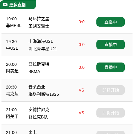
更多直播
马尼拉之星
19:00
0:0
直播中
菲MPBL
圣胡安骑士
上海海港U21
19:30
0:0
直播中
中U21
湖北青年星U21
艾拉斯克特
20:00
0:0
直播中
阿美超
BKMA
普莱西亚
20:30
VS
即将开始
乌克超
梅塔利斯特1925
安德拉尼克
21:00
VS
即将开始
阿美甲
舒拉克B队
米卡
21:00