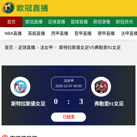
首页
欧冠直播
足球直播
篮球直播
欧冠录像
欧冠资讯
NBA直播
英超直播
西甲直播
意甲直播
德甲直播
法甲直
首页
>
足球直播
>
法女甲
>
斯特拉斯堡女足VS弗勒里91女足
法女甲
2025-12-07 00:00
0
:
3
斯特拉斯堡女足
弗勒里9