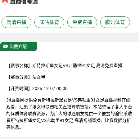
已结束
高清直播
咪咕体育
免费直播
腾讯体育
比赛介绍
【赛事名称】
斯特拉斯堡女足VS弗勒里91女足 高清免费直播
【赛事分类】
法女甲
【开赛时间】
2025-12-07 00:00
24直播网提供免费斯特拉斯堡女足VS弗勒里91女足直播视频在线
观看，汇聚了法女甲联赛相关直播导航链接。本站整理了各大平台
的优质体育联赛资源，为广大的球迷朋友提供一个便捷的途径莱收
看斯特拉斯堡女足VS弗勒里91女足 高清视频直播、比赛数据分析
等信息。