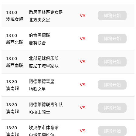
悉尼奥林匹克女足
13:00
VS
即将开始
澳威女超
北方虎女足
伯肯黑德联
13:00
VS
即将开始
新西北联
曼努联合
北部足球俱乐部
13:00
VS
即将开始
新西南联
度尼丁城皇家队
阿德莱德彗星
13:30
VS
即将开始
澳南超
地铁之星
阿德莱德联青年队
13:30
VS
即将开始
澳南超
帕拉山骑士
坎贝尔市体育馆
13:30
VS
即将开始
澳南超
白城伍德维尔