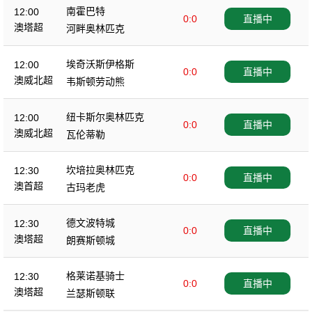
南霍巴特
12:00
0:0
直播中
澳塔超
河畔奥林匹克
埃奇沃斯伊格斯
12:00
0:0
直播中
澳威北超
韦斯顿劳动熊
纽卡斯尔奥林匹克
12:00
0:0
直播中
澳威北超
瓦伦蒂勒
坎培拉奥林匹克
12:30
0:0
直播中
澳首超
古玛老虎
德文波特城
12:30
0:0
直播中
澳塔超
朗赛斯顿城
格莱诺基骑士
12:30
0:0
直播中
澳塔超
兰瑟斯顿联