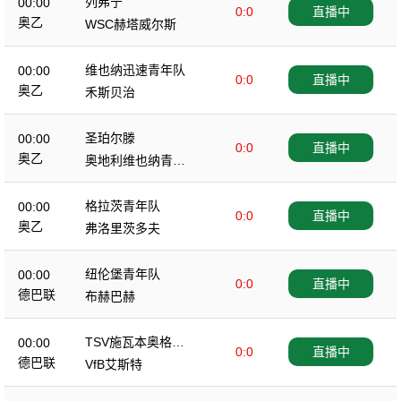
列弗宁
00:00
0:0
直播中
奥乙
WSC赫塔威尔斯
维也纳迅速青年队
00:00
0:0
直播中
奥乙
禾斯贝治
圣珀尔滕
00:00
0:0
直播中
奥乙
奥地利维也纳青年
队
格拉茨青年队
00:00
0:0
直播中
奥乙
弗洛里茨多夫
纽伦堡青年队
00:00
0:0
直播中
德巴联
布赫巴赫
TSV施瓦本奥格斯
00:00
0:0
直播中
堡
德巴联
VfB艾斯特