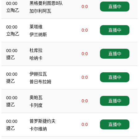
黑格曼利图恩B队
00:00
0:0
直播中
立陶乙
加尔利阿瓦
莱塔维
00:00
0:0
直播中
立陶乙
伊兰纳斯
杜库拉
00:00
0:0
直播中
捷乙
哈纳卡
伊赫拉瓦
00:00
0:0
直播中
捷乙
普日布拉姆
奥帕瓦
00:00
0:0
直播中
捷乙
卡列度
普罗斯捷约夫
00:00
0:0
直播中
捷乙
卡尔维纳