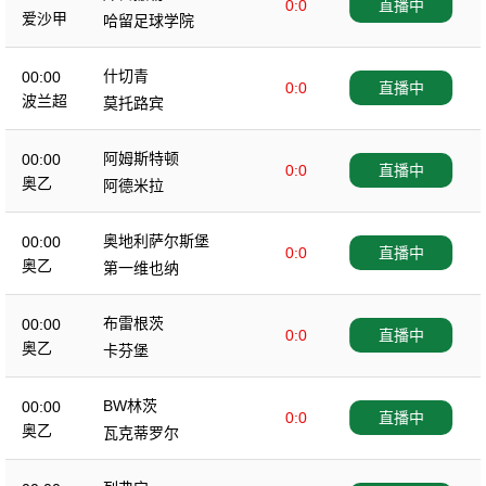
0:0
直播中
爱沙甲
哈留足球学院
什切青
00:00
0:0
直播中
波兰超
莫托路宾
阿姆斯特顿
00:00
0:0
直播中
奥乙
阿德米拉
奥地利萨尔斯堡
00:00
0:0
直播中
奥乙
第一维也纳
布雷根茨
00:00
0:0
直播中
奥乙
卡芬堡
BW林茨
00:00
0:0
直播中
奥乙
瓦克蒂罗尔