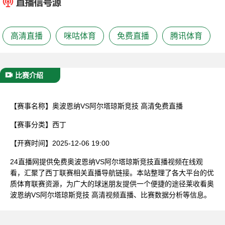
已结束
高清直播
咪咕体育
免费直播
腾讯体育
比赛介绍
【赛事名称】
奥波恩纳VS阿尔塔琼斯竞技 高清免费直播
【赛事分类】
西丁
【开赛时间】
2025-12-06 19:00
24直播网提供免费奥波恩纳VS阿尔塔琼斯竞技直播视频在线观
看，汇聚了西丁联赛相关直播导航链接。本站整理了各大平台的优
质体育联赛资源，为广大的球迷朋友提供一个便捷的途径莱收看奥
波恩纳VS阿尔塔琼斯竞技 高清视频直播、比赛数据分析等信息。