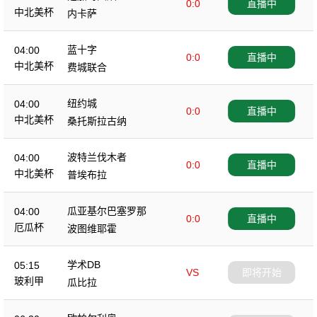
0:0
直播中
中北美杯
内卡萨
蓝十字
04:00
0:0
直播中
中北美杯
费城联合
纽约城
04:00
0:0
直播中
中北美杯
桑托斯拉古纳
波特兰伐木者
04:00
0:0
直播中
中北美杯
普埃布拉
瓜亚基尔巴塞罗那
04:00
0:0
直播中
厄瓜杯
波图维耶霍
学术DB
05:15
VS
即将开始
玻利甲
瓜比拉