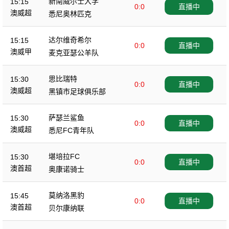
新南威尔士大学
15:15
0:0
直播中
澳威超
悉尼奥林匹克
达尔维奇希尔
15:15
0:0
直播中
澳威甲
麦克亚瑟公羊队
思比瑞特
15:30
0:0
直播中
澳威超
黑镇市足球俱乐部
萨瑟兰鲨鱼
15:30
0:0
直播中
澳威超
悉尼FC青年队
堪培拉FC
15:30
0:0
直播中
澳首超
奥康诺骑士
莫纳洛黑豹
15:45
0:0
直播中
澳首超
贝尔康纳联