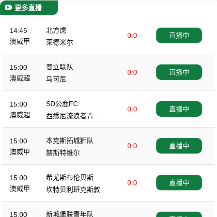
更多直播
北方虎
14:45
0:0
直播中
澳威甲
莱德米尔
曼立联队
15:00
0:0
直播中
澳威超
马可尼
SD公鹿FC
15:00
0:0
直播中
澳威超
西悉尼流浪者青年
队
本克斯拓城狮队
15:00
0:0
直播中
澳威甲
赫斯特维尔
希尤斯布伦贝斯
15:00
0:0
直播中
澳威甲
坎特贝利班克斯敦
新城堡联青年队
15:00