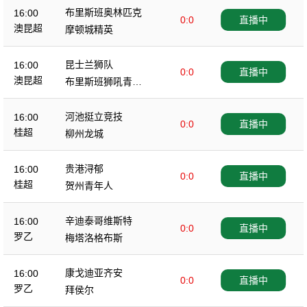
布里斯班奥林匹克
16:00
0:0
直播中
澳昆超
摩顿城精英
昆士兰狮队
16:00
0:0
直播中
澳昆超
布里斯班狮吼青年
队
河池挺立竞技
16:00
0:0
直播中
桂超
柳州龙城
贵港浔郁
16:00
0:0
直播中
桂超
贺州青年人
辛迪泰哥维斯特
16:00
0:0
直播中
罗乙
梅塔洛格布斯
康戈迪亚齐安
16:00
0:0
直播中
罗乙
拜侯尔