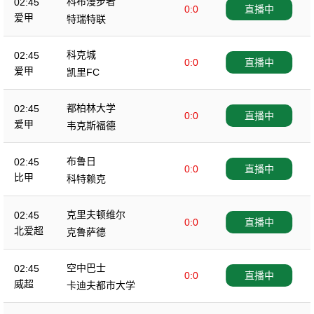
科布漫步者
02:45
0:0
直播中
爱甲
特瑞特联
科克城
02:45
0:0
直播中
爱甲
凯里FC
都柏林大学
02:45
0:0
直播中
爱甲
韦克斯福德
布鲁日
02:45
0:0
直播中
比甲
科特赖克
克里夫顿维尔
02:45
0:0
直播中
北爱超
克鲁萨德
空中巴士
02:45
0:0
直播中
威超
卡迪夫都市大学