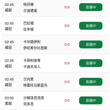
特芬琳
02:45
0:0
直播中
威超
兰迪德诺
巴拉城
02:45
0:0
直播中
威冠
拉辛城
卡尔路伊利
02:45
0:0
直播中
威冠
伊尼希尔比恩斯
卡菲利体育
02:45
0:0
直播中
威冠
卡迪夫龙人
兰内里
02:45
0:0
直播中
威冠
特雷托马斯蓝鸟
沙姆洛克流浪
03:00
0:0
直播中
爱超
邓多克