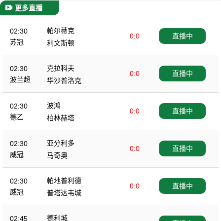
更多直播
帕尔蒂克
02:30
0:0
直播中
苏冠
利文斯顿
克拉科夫
02:30
0:0
直播中
波兰超
华沙普洛克
波鸿
02:30
0:0
直播中
德乙
柏林赫塔
亚分利多
02:30
0:0
直播中
威冠
马奇奥
帕地普利德
02:30
0:0
直播中
威冠
普塔达韦城
德利城
02:45