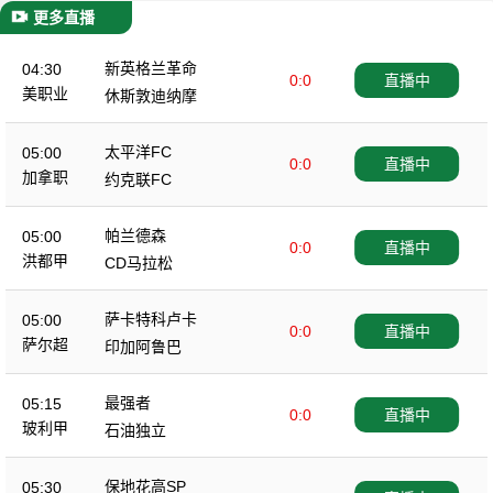
更多直播
新英格兰革命
04:30
0:0
直播中
美职业
休斯敦迪纳摩
太平洋FC
05:00
0:0
直播中
加拿职
约克联FC
帕兰德森
05:00
0:0
直播中
洪都甲
CD马拉松
萨卡特科卢卡
05:00
0:0
直播中
萨尔超
印加阿鲁巴
最强者
05:15
0:0
直播中
玻利甲
石油独立
保地花高SP
05:30