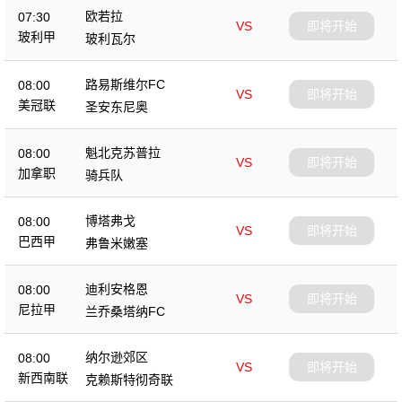
欧若拉
07:30
VS
即将开始
玻利甲
玻利瓦尔
路易斯维尔FC
08:00
VS
即将开始
美冠联
圣安东尼奥
魁北克苏普拉
08:00
VS
即将开始
加拿职
骑兵队
博塔弗戈
08:00
VS
即将开始
巴西甲
弗鲁米嫩塞
迪利安格恩
08:00
VS
即将开始
尼拉甲
兰乔桑塔纳FC
纳尔逊郊区
08:00
VS
即将开始
新西南联
克赖斯特彻奇联