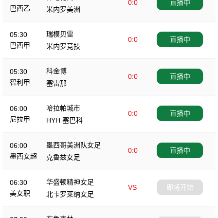
0:0
直播中
巴西乙
米内罗美洲
瑞模贝雷
05:30
0:0
直播中
巴西甲
米内罗竞技
科金博
05:30
0:0
直播中
智利甲
塞雷那
哈拉帕城市
06:00
0:0
直播中
尼拉甲
HYH 塞巴科
墨西哥美洲队女足
06:00
0:0
直播中
墨西女超
克鲁兹女足
华盛顿精神女足
06:30
VS
即将开始
美女职
北卡罗莱纳女足