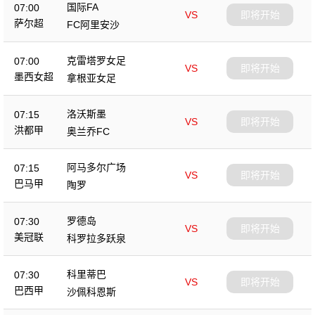
国际FA
07:00
VS
即将开始
萨尔超
FC阿里安沙
克雷塔罗女足
07:00
VS
即将开始
墨西女超
拿根亚女足
洛沃斯墨
07:15
VS
即将开始
洪都甲
奥兰乔FC
阿马多尔广场
07:15
VS
即将开始
巴马甲
陶罗
罗德岛
07:30
VS
即将开始
美冠联
科罗拉多跃泉
科里蒂巴
07:30
VS
即将开始
巴西甲
沙佩科恩斯