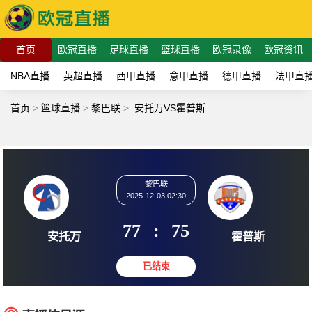
首页
欧冠直播
足球直播
篮球直播
欧冠录像
欧冠资讯
NBA直播
英超直播
西甲直播
意甲直播
德甲直播
法甲直
首页
>
篮球直播
>
黎巴联
>
安托万VS霍普斯
黎巴联
2025-12-03 02:30
77
:
75
安托万
霍普