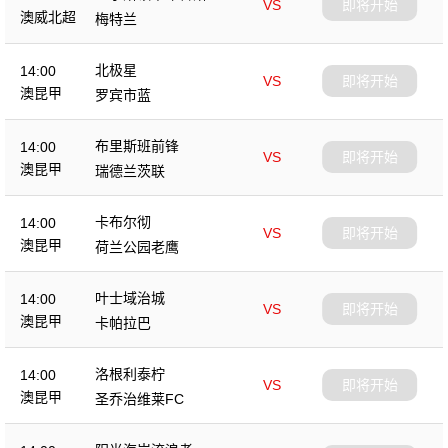
VS
即将开始
澳威北超
梅特兰
北极星
14:00
VS
即将开始
澳昆甲
罗宾市蓝
布里斯班前锋
14:00
VS
即将开始
澳昆甲
瑞德兰茨联
卡布尔彻
14:00
VS
即将开始
澳昆甲
荷兰公园老鹰
叶士域治城
14:00
VS
即将开始
澳昆甲
卡帕拉巴
洛根利泰柠
14:00
VS
即将开始
澳昆甲
圣乔治维莱FC