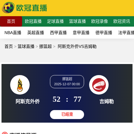
首页
欧冠直播
足球直播
篮球直播
欧冠录像
欧冠资讯
NBA直播
英超直播
西甲直播
意甲直播
德甲直播
法甲直
首页
>
篮球直播
>
挪篮超
>
阿斯克外侨VS吉姆勒
挪篮超
2025-12-07 00:00
52
:
77
阿斯克外侨
吉姆