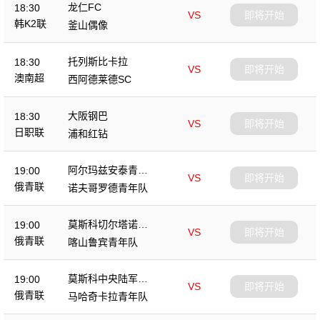
龙仁FC
18:30
VS
即将开始
韩K2联
釜山偶像
托列斯比卡拉
18:30
VS
即将开始
澳南超
西阿德莱德SC
大阪钢巴
18:30
VS
即将开始
日职联
浦和红钻
阿尔玛兹安泰青年
19:00
VS
即将开始
队
俄青联
诺夫哥罗德青年队
莫斯科切尔塔诺沃
19:00
VS
即将开始
青年队
俄青联
喀山鲁宾青年队
莫斯科中央陆军青
19:00
VS
即将开始
年队
俄青联
马哈奇卡拉青年队