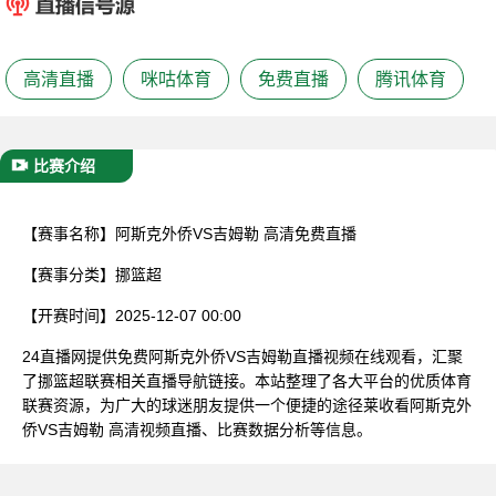
已结束
高清直播
咪咕体育
免费直播
腾讯体育
比赛介绍
【赛事名称】
阿斯克外侨VS吉姆勒 高清免费直播
【赛事分类】
挪篮超
【开赛时间】
2025-12-07 00:00
24直播网提供免费阿斯克外侨VS吉姆勒直播视频在线观看，汇聚
了挪篮超联赛相关直播导航链接。本站整理了各大平台的优质体育
联赛资源，为广大的球迷朋友提供一个便捷的途径莱收看阿斯克外
侨VS吉姆勒 高清视频直播、比赛数据分析等信息。