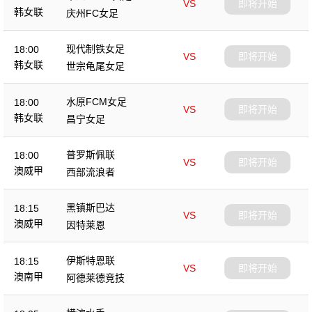
VS
即将开始
韩女联
庆州FC女足
现代制铁女足
18:00
VS
即将开始
韩女联
世宗龟尾女足
水原FCM女足
18:00
VS
即将开始
韩女联
昌宁女足
普罗斯佩联
18:00
VS
即将开始
澳威甲
西部流浪者
黑镇斯巴达
18:15
VS
即将开始
澳威甲
因特莱恩
伊斯特恩联
18:15
VS
即将开始
澳南甲
阿德莱德竞技