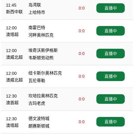
岛湾联
11:45
0:0
直播中
新西中联
上哈特市
南霍巴特
12:00
0:0
直播中
澳塔超
河畔奥林匹克
埃奇沃斯伊格斯
12:00
0:0
直播中
澳威北超
韦斯顿劳动熊
纽卡斯尔奥林匹克
12:00
0:0
直播中
澳威北超
瓦伦蒂勒
坎培拉奥林匹克
12:30
0:0
直播中
澳首超
古玛老虎
德文波特城
12:30
0:0
直播中
澳塔超
朗赛斯顿城