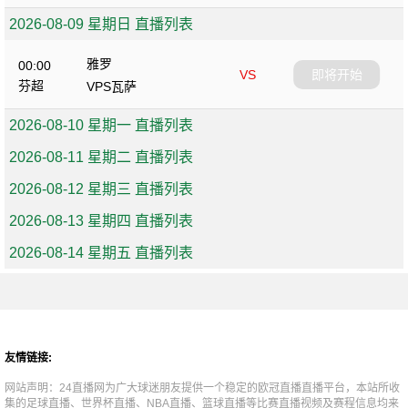
2026-08-09 星期日 直播列表
雅罗
00:00
VS
即将开始
芬超
VPS瓦萨
2026-08-10 星期一 直播列表
2026-08-11 星期二 直播列表
2026-08-12 星期三 直播列表
2026-08-13 星期四 直播列表
2026-08-14 星期五 直播列表
友情链接:
网站声明：24直播网为广大球迷朋友提供一个稳定的欧冠直播直播平台，本站所收
集的足球直播、世界杯直播、NBA直播、篮球直播等比赛直播视频及赛程信息均来