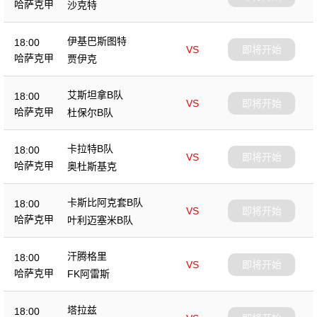
哈萨克甲
沙克特
伊基巴斯图特
18:00
VS
即将开始
哈萨克甲
贾伊克
艾斯坦拿B队
18:00
VS
即将开始
哈萨克甲
杜保尔B队
卡拉特B队
18:00
VS
即将开始
哈萨克甲
奥杜斯基克
卡斯比阿克套B队
18:00
VS
即将开始
哈萨克甲
叶利迈塞米B队
汗腾格里
18:00
VS
即将开始
哈萨克甲
FK阿雷斯
塔拉兹
18:00