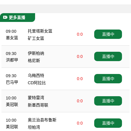
更多直播
托里塔斯女篮
09:00
0:0
直播中
墨女篮
矿工女篮
伊斯柏纳
09:30
0:0
直播中
洪都甲
格尼斯
乌梅西特
09:30
0:0
直播中
巴马甲
CD阿拉比
蒙特雷湾
10:00
0:0
直播中
美冠联
新墨西哥联
奥兰治县布鲁斯
10:00
0:0
直播中
美冠联
坦帕湾