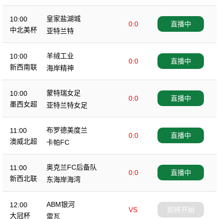
皇家盐湖城
10:00
0:0
直播中
中北美杯
亚特兰特
羊绒工业
10:00
0:0
直播中
新西南联
海岸精神
蒙特瑞女足
10:00
0:0
直播中
墨西女超
亚特兰特女足
布罗德美度兰
11:00
0:0
直播中
澳威北超
卡帕FC
奥克兰FC后备队
11:00
0:0
直播中
新西北联
东海岸海湾
ABM银河
12:00
VS
即将开始
大冠杯
雷瓦