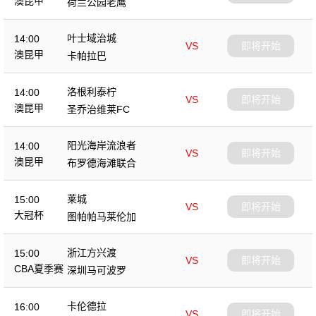
澳昆甲
荷兰公园老鹰
叶士域治城
14:00
VS
即将开始
澳昆甲
卡帕拉巴
洛根利泰柠
14:00
VS
即将开始
澳昆甲
圣乔治维莱FC
阳光海岸流浪者
14:00
VS
即将开始
澳昆甲
布罗德海滩联合
莱城
15:00
VS
即将开始
大冠杯
图帕帕马莱伦加
浙江方兴渡
15:00
VS
即将开始
CBA夏季赛
深圳马可波罗
卡伦德拉
16:00
VS
即将开始