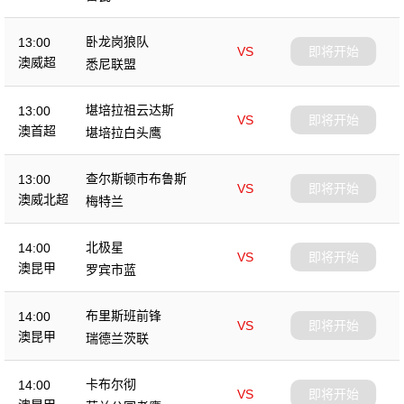
卧龙岗狼队
13:00
VS
即将开始
澳威超
悉尼联盟
堪培拉祖云达斯
13:00
VS
即将开始
澳首超
堪培拉白头鹰
查尔斯顿市布鲁斯
13:00
VS
即将开始
澳威北超
梅特兰
北极星
14:00
VS
即将开始
澳昆甲
罗宾市蓝
布里斯班前锋
14:00
VS
即将开始
澳昆甲
瑞德兰茨联
卡布尔彻
14:00
VS
即将开始