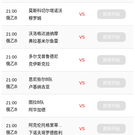
莫斯科切尔塔诺沃
21:00
VS
即将开始
俄乙B
穆罗姆
沃洛格达迪纳摩
21:00
VS
即将开始
俄乙B
弗拉基米尔鱼雷
多尔戈普鲁德尼
21:00
VS
即将开始
俄乙B
克伊斯克拉
恩尼些尔B队
21:00
VS
即将开始
俄乙B
卢基纳吉亚
图拉B队
21:00
VS
即将开始
俄乙B
阿华加德
阿克伦托格里蒂B
21:00
VS
即将开始
队
俄乙B
下诺夫哥罗德胜利