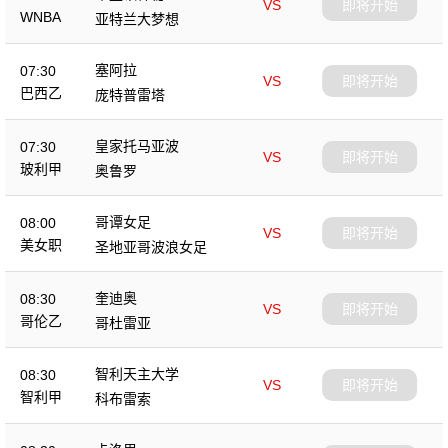
VS
即将开始
WNBA
亚特兰大梦想
塞阿拉
07:30
VS
即将开始
巴西乙
庞特普雷塔
皇家托马亚波
07:30
VS
即将开始
玻利甲
奥鲁罗
哥谭女足
08:00
VS
即将开始
美女职
圣地亚哥波浪女足
奎迪奥
08:30
VS
即将开始
哥伦乙
哥杜雷亚
智利天主大学
08:30
VS
即将开始
智利甲
科布雷索