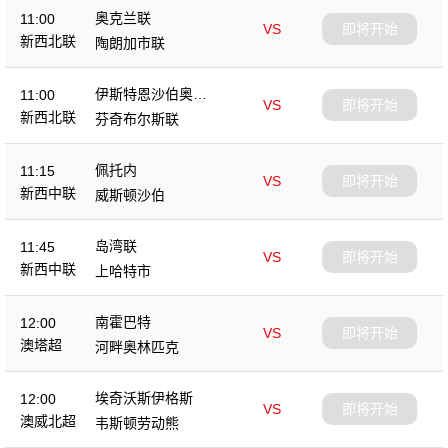
奥克兰联
11:00
VS
即将开始
新西北联
陶朗加市联
伊斯特恩沙伯奥克
11:00
VS
即将开始
兰
新西北联
芬奇布尔斯联
佩托内
11:15
VS
即将开始
新西中联
威斯顿沙伯
岛湾联
11:45
VS
即将开始
新西中联
上哈特市
南霍巴特
12:00
VS
即将开始
澳塔超
河畔奥林匹克
埃奇沃斯伊格斯
12:00
VS
即将开始
澳威北超
韦斯顿劳动熊