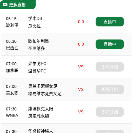
更多直播
学术DB
05:15
0:0
直播中
玻利甲
瓜比拉
欧帕尔利奥
06:30
0:0
直播中
巴西乙
圣贝纳多
弗尔戈FC
07:00
VS
即将开始
加拿职
温哥华FC
奥兰多荣耀女足
07:00
VS
即将开始
美女职
路易维尔竞赛女足
康涅狄克太阳
07:30
VS
即将开始
WNBA
凤凰城水银
华盛顿神秘人
07:30