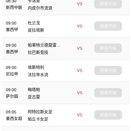
卡洛里
08:30
VS
即将开始
新西中联
内皮尔市流浪
杜兰戈
09:00
VS
即将开始
墨西甲
皮拉塔斯
帕蒂特兰德莫雷洛
09:00
VS
即将开始
斯
墨西甲
拉巴斯竞技
埃斯特利
09:00
VS
即将开始
尼拉甲
法拉帝水流
梅塔帕
09:00
VS
即将开始
萨尔超
亚古雷
阿特拉斯女足
09:05
VS
即将开始
墨西女超
帕丘卡女足