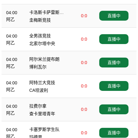
卡洛斯卡萨雷斯农
04:00
0:0
直播中
业
阿乙
圭梅斯竞技
全男孩竞技
04:00
0:0
直播中
阿乙
北索尔塔中央
阿尔米兰提布朗
04:00
0:0
直播中
阿乙
博利瓦尔
阿特兰大竞技
04:00
0:0
直播中
阿乙
CA坦波利
拉费尔拿
04:00
0:0
直播中
阿乙
查卡里塔青年
卡塞罗斯学生队
04:00
0:0
直播中
阿乙
玛德恩