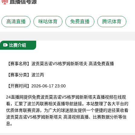
已结束
高清直播
咪咕体育
免费直播
腾讯体育
比赛介绍
【赛事名称】
波贡莫吉诺VS格罗姆新斯塔夫 高清免费直播
【赛事分类】
波兰丙
【开赛时间】
2026-06-17 23:00
24直播网提供免费波贡莫吉诺VS格罗姆新斯塔夫直播视频在线观
看，汇聚了波兰丙联赛相关直播导航链接。本站整理了各大平台的
优质体育联赛资源，为广大的球迷朋友提供一个便捷的途径莱收看
波贡莫吉诺VS格罗姆新斯塔夫 高清视频直播、比赛数据分析等信
息。