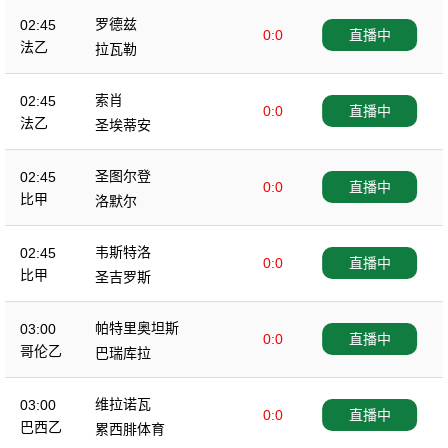
罗德兹
02:45
0:0
直播中
法乙
拉瓦勒
索肖
02:45
0:0
直播中
法乙
圣埃蒂安
圣图尔登
02:45
0:0
直播中
比甲
洛默尔
韦斯特洛
02:45
0:0
直播中
比甲
圣吉罗斯
帕特里奥坦斯
03:00
0:0
直播中
哥伦乙
巴瑞库拉
维拉诺瓦
03:00
0:0
直播中
巴西乙
累西腓体育