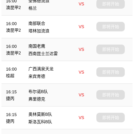
圣佛德流浪
16:00
VS
即将开始
澳昆甲2
格兰
南部联合
16:00
VS
即将开始
澳昆甲2
塔林加流浪
南国老鹰
16:00
VS
即将开始
澳昆甲2
西南昆士兰达雷
广西漓泉天龙
16:00
VS
即将开始
桂超
来宾育德
布尔诺B队
16:15
VS
即将开始
捷丙
弗里德克
奥林莫斯B队
16:15
VS
即将开始
捷丙
斯洛瓦科B队