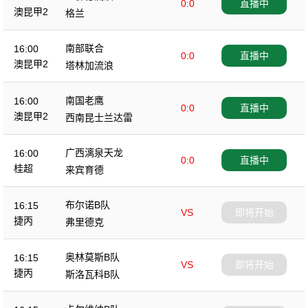
0:0
直播中
澳昆甲2
格兰
南部联合
16:00
0:0
直播中
澳昆甲2
塔林加流浪
南国老鹰
16:00
0:0
直播中
澳昆甲2
西南昆士兰达雷
广西漓泉天龙
16:00
0:0
直播中
桂超
来宾育德
布尔诺B队
16:15
VS
即将开始
捷丙
弗里德克
奥林莫斯B队
16:15
VS
即将开始
捷丙
斯洛瓦科B队