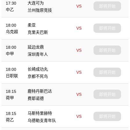
大连可为
17:30
VS
即将开始
中乙
兰州陇原竞技
柔亚
18:00
VS
即将开始
乌克超
克里夫巴斯
延边龙鼎
18:00
VS
即将开始
中甲
深圳青年人
长崎成功丸
18:00
VS
即将开始
日职联
京都不死鸟
鹿特丹斯巴达
18:15
VS
即将开始
荷甲
费耶诺德
马斯特里赫特
18:15
VS
即将开始
荷乙
乌德勒支青年队