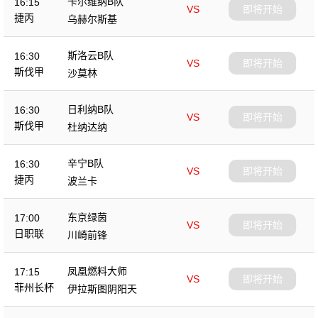
卡尔维纳B队
16:15
VS
即将开始
捷丙
乌赫尔斯基
斯洛云B队
16:30
VS
即将开始
斯伐甲
沙莫林
日利纳B队
16:30
VS
即将开始
斯伐甲
杜纳达纳
辛宁B队
16:30
VS
即将开始
捷丙
波兰卡
东京绿茵
17:00
VS
即将开始
日职联
川崎前锋
凤凰燃料大师
17:15
VS
即将开始
菲州长杯
伊拉斯图阴阳天