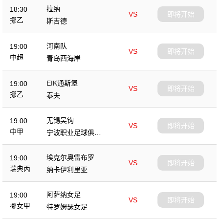
拉纳
18:30
VS
即将开始
挪乙
斯吉德
河南队
19:00
VS
即将开始
中超
青岛西海岸
EIK通斯堡
19:00
VS
即将开始
挪乙
泰夫
无锡吴钩
19:00
VS
即将开始
中甲
宁波职业足球俱乐
部
埃克尔奥雷布罗
19:00
VS
即将开始
瑞典丙
纳卡伊利里亚
阿萨纳女足
19:00
VS
即将开始
挪女甲
特罗姆瑟女足