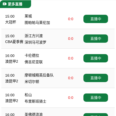
更多直播
莱城
15:00
0:0
直播中
大冠杯
图帕帕马莱伦加
浙江方兴渡
15:00
0:0
直播中
CBA夏季赛
深圳马可波罗
卡伦德拉
16:00
0:0
直播中
澳昆甲2
佛吉尼亚联
摩顿城精英后备队
16:00
0:0
直播中
澳昆甲2
米切尔顿
松山
16:00
0:0
直播中
澳昆甲2
布里斯班骑士
圣佛德流浪
16:00