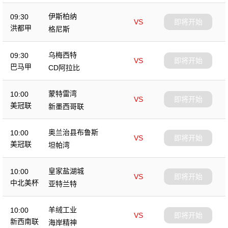
伊斯柏纳
09:30
VS
即将开始
洪都甲
格尼斯
乌梅西特
09:30
VS
即将开始
巴马甲
CD阿拉比
蒙特雷湾
10:00
VS
即将开始
美冠联
新墨西哥联
奥兰治县布鲁斯
10:00
VS
即将开始
美冠联
坦帕湾
皇家盐湖城
10:00
VS
即将开始
中北美杯
亚特兰特
羊绒工业
10:00
VS
即将开始
新西南联
海岸精神