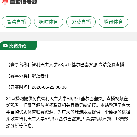
已结束
高清直播
咪咕体育
免费直播
腾讯体育
比赛介绍
【赛事名称】
智利天主大学VS瓜亚基尔巴塞罗那 高清免费直播
【赛事分类】
解放者杯
【开赛时间】
2026-05-22 08:30
24直播网提供免费智利天主大学VS瓜亚基尔巴塞罗那直播视频在
线观看，汇聚了解放者杯联赛相关直播导航链接。本站整理了各大
平台的优质体育联赛资源，为广大的球迷朋友提供一个便捷的途径
莱收看智利天主大学VS瓜亚基尔巴塞罗那 高清视频直播、比赛数
据分析等信息。