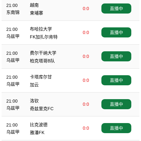
越南
21:00
0:0
直播中
东南锦
柬埔寨
布哈拉大学
21:00
0:0
直播中
乌兹甲
FK加扎尔肯特
费尔干纳大学
21:00
0:0
直播中
乌兹甲
柏克塔哥B队
卡塔库尔甘
21:00
0:0
直播中
乌兹甲
加云
洛钦
21:00
0:0
直播中
乌兹甲
奇兹里克FC
比克波德
21:00
0:0
直播中
乌兹甲
雅潘FK