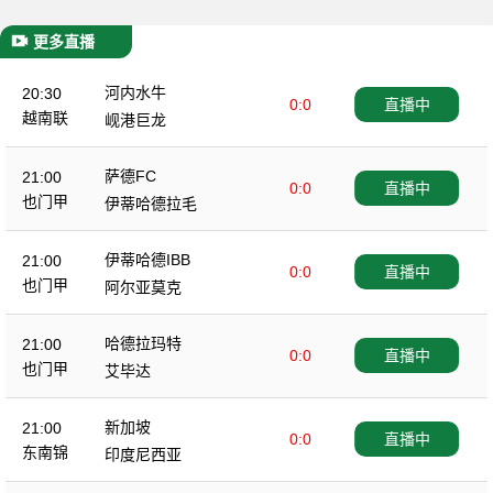
更多直播
河内水牛
20:30
0:0
直播中
越南联
岘港巨龙
萨德FC
21:00
0:0
直播中
也门甲
伊蒂哈德拉毛
伊蒂哈德IBB
21:00
0:0
直播中
也门甲
阿尔亚莫克
哈德拉玛特
21:00
0:0
直播中
也门甲
艾毕达
新加坡
21:00
0:0
直播中
东南锦
印度尼西亚