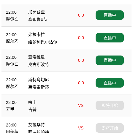
加高兹亚
22:00
0:0
直播中
摩尔乙
森布鲁B队
弗拉卡拉
22:00
0:0
直播中
摩尔乙
维多利巴尔达尔
亚洛维尼
22:00
0:0
直播中
摩尔乙
奥古斯波特
斯特乌切尼
22:00
0:0
直播中
摩尔乙
弗洛雷斯蒂
哈卡
23:00
VS
即将开始
芬甲
吉普
艾拉华特
23:00
VS
即将开始
阿美超
萨达拉帕特