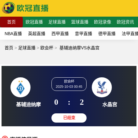
首页
欧冠直播
足球直播
篮球直播
欧冠录像
欧冠资讯
NBA直播
英超直播
西甲直播
意甲直播
德甲直播
法甲直
首页
>
足球直播
>
欧会杯
>
基辅迪纳摩VS水晶宫
欧会杯
2025-10-03 00:45
0
:
2
基辅迪纳摩
水晶