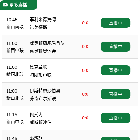
更多直播
菲利米德海湾
10:45
0:0
直播中
新西南联
诺美德斯
威灵顿凤凰后备队
11:00
0:0
直播中
新西中联
惠灵顿奥运会
奥克兰联
11:00
0:0
直播中
新西北联
陶朗加市联
伊斯特恩沙伯奥克
11:00
0:0
直播中
兰
新西北联
芬奇布尔斯联
佩托内
11:15
0:0
直播中
新西中联
威斯顿沙伯
岛湾联
11:45