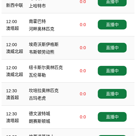
0:0
直播中
新西中联
上哈特市
南霍巴特
12:00
0:0
直播中
澳塔超
河畔奥林匹克
埃奇沃斯伊格斯
12:00
0:0
直播中
澳威北超
韦斯顿劳动熊
纽卡斯尔奥林匹克
12:00
0:0
直播中
澳威北超
瓦伦蒂勒
坎培拉奥林匹克
12:30
0:0
直播中
澳首超
古玛老虎
德文波特城
12:30
0:0
直播中
澳塔超
朗赛斯顿城