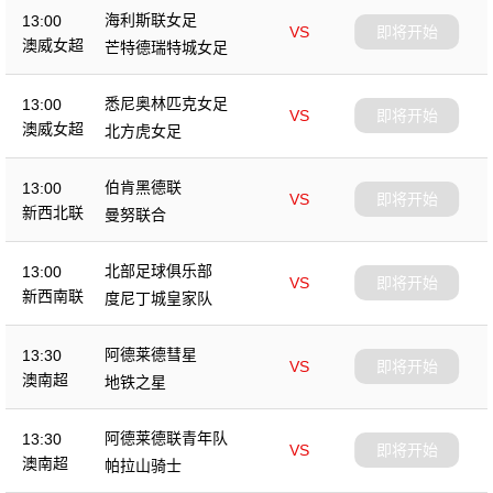
海利斯联女足
13:00
VS
即将开始
澳威女超
芒特德瑞特城女足
悉尼奥林匹克女足
13:00
VS
即将开始
澳威女超
北方虎女足
伯肯黑德联
13:00
VS
即将开始
新西北联
曼努联合
北部足球俱乐部
13:00
VS
即将开始
新西南联
度尼丁城皇家队
阿德莱德彗星
13:30
VS
即将开始
澳南超
地铁之星
阿德莱德联青年队
13:30
VS
即将开始
澳南超
帕拉山骑士