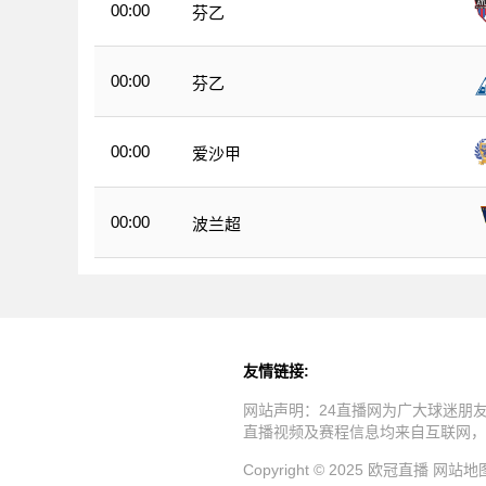
00:00
芬乙
00:00
芬乙
00:00
爱沙甲
00:00
波兰超
友情链接:
网站声明：24直播网为广大球迷朋
直播视频及赛程信息均来自互联网，
Copyright © 2025 欧冠直播
网站地