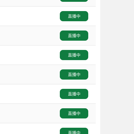
直播中
直播中
直播中
直播中
直播中
直播中
直播中