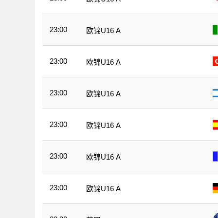
23:00
欧锦U16 A
23:00
欧锦U16 A
23:00
欧锦U16 A
23:00
欧锦U16 A
23:00
欧锦U16 A
23:00
欧锦U16 A