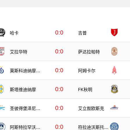
0:0
哈卡
吉普
0:0
艾拉华特
萨达拉帕特
0:0
莫斯科迪纳摩B
阿姆卡尔
队
0:0
斯塔维迪纳摩
FK秋明
0:0
圣彼得堡泽尼特
艾立叙欧斯克
B队
0:0
阿斯特拉罕沃尔
符拉迪沃斯托克