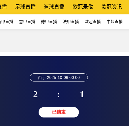
直播
足球直播
篮球直播
欧冠录像
欧冠资讯
西甲直播
意甲直播
德甲直播
法甲直播
欧冠直播
中超直播
西丁
2025-10-06 00:00
2
:
1
已结束