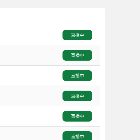
直播中
直播中
直播中
直播中
直播中
直播中