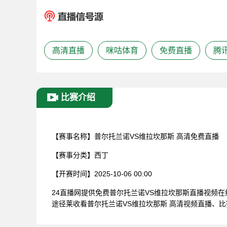
高清直播
咪咕体育
免费直播
腾
比赛介绍
【赛事名称】
普尔托兰诺VS维拉坎那斯 高清免费直播
【赛事分类】
西丁
【开赛时间】
2025-10-06 00:00
24直播网提供免费普尔托兰诺VS维拉坎那斯直播视频
途径莱收看普尔托兰诺VS维拉坎那斯 高清视频直播、