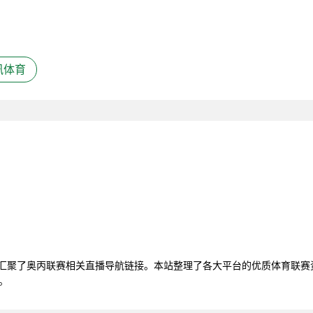
讯体育
，汇聚了奥丙联赛相关直播导航链接。本站整理了各大平台的优质体育联
。