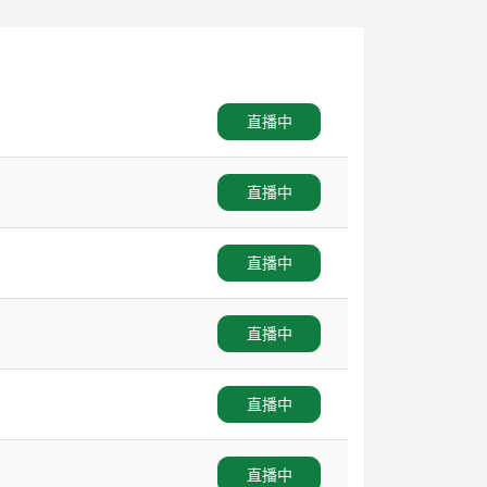
直播中
直播中
直播中
直播中
直播中
直播中