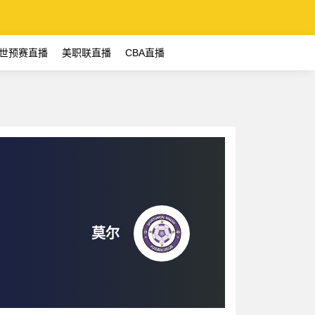
世预赛直播
美职联直播
CBA直播
莫尔