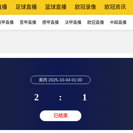
直播
足球直播
篮球直播
欧冠录像
欧冠资讯
西甲直播
意甲直播
德甲直播
法甲直播
欧冠直播
中超直播
奥丙
2025-10-04 01:00
2
:
1
已结束