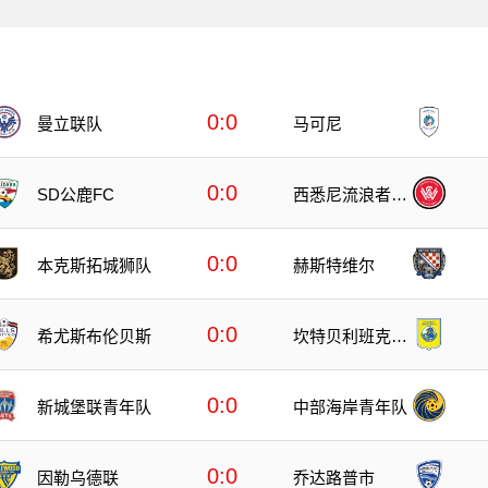
0:0
曼立联队
马可尼
0:0
SD公鹿FC
西悉尼流浪者青
年队
0:0
本克斯拓城狮队
赫斯特维尔
0:0
希尤斯布伦贝斯
坎特贝利班克斯
敦
0:0
新城堡联青年队
中部海岸青年队
0:0
因勒乌德联
乔达路普市