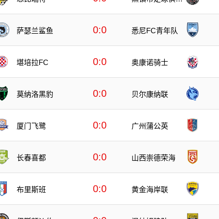
部
0:0
萨瑟兰鲨鱼
悉尼FC青年队
0:0
堪培拉FC
奥康诺骑士
0:0
莫纳洛黑豹
贝尔康纳联
0:0
厦门飞鹭
广州蒲公英
0:0
长春喜都
山西崇德荣海
0:0
布里斯班
黄金海岸联