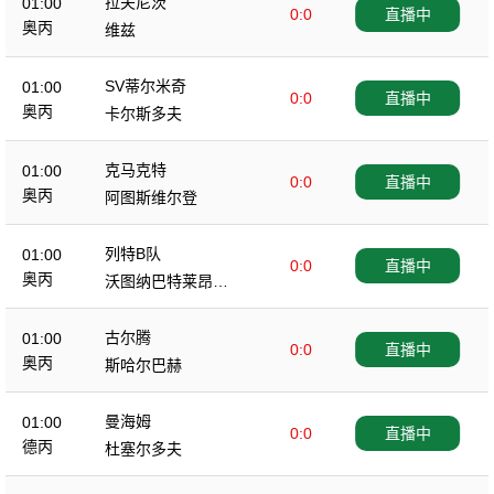
拉夫尼茨
01:00
0:0
直播中
奥丙
维兹
SV蒂尔米奇
01:00
0:0
直播中
奥丙
卡尔斯多夫
克马克特
01:00
0:0
直播中
奥丙
阿图斯维尔登
列特B队
01:00
0:0
直播中
奥丙
沃图纳巴特莱昂费
尔登
古尔腾
01:00
0:0
直播中
奥丙
斯哈尔巴赫
曼海姆
01:00
0:0
直播中
德丙
杜塞尔多夫