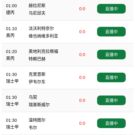
赫拉尼斯
01:00
0:0
直播中
捷丙
乌尼邱夫
法沃利特奈尔
01:10
0:0
直播中
奥丙
维也纳维多利亚
奥地利克拉根福
01:20
0:0
直播中
奥丙
特赖巴赫
克里恩斯
01:30
0:0
直播中
瑞士甲
伊韦尔东
乌契
01:30
0:0
直播中
瑞士甲
瑞普斯威尔
温特图尔
01:30
0:0
直播中
瑞士甲
韦尔