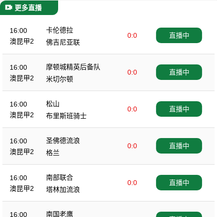
更多直播
卡伦德拉
16:00
0:0
直播中
澳昆甲2
佛吉尼亚联
摩顿城精英后备队
16:00
0:0
直播中
澳昆甲2
米切尔顿
松山
16:00
0:0
直播中
澳昆甲2
布里斯班骑士
圣佛德流浪
16:00
0:0
直播中
澳昆甲2
格兰
南部联合
16:00
0:0
直播中
澳昆甲2
塔林加流浪
南国老鹰
16:00