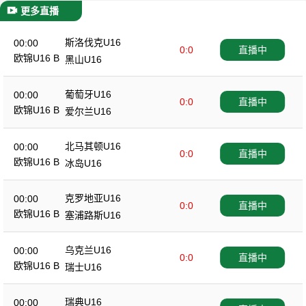
更多直播
斯洛伐克U16
00:00
0:0
直播中
欧锦U16 B
黑山U16
葡萄牙U16
00:00
0:0
直播中
欧锦U16 B
爱尔兰U16
北马其顿U16
00:00
0:0
直播中
欧锦U16 B
冰岛U16
克罗地亚U16
00:00
0:0
直播中
欧锦U16 B
塞浦路斯U16
乌克兰U16
00:00
0:0
直播中
欧锦U16 B
瑞士U16
瑞典U16
00:00