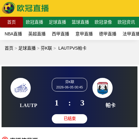
首页
欧冠直播
足球直播
篮球直播
欧冠录像
欧冠资讯
NBA直播
英超直播
西甲直播
意甲直播
德甲直播
法甲直
首页
>
足球直播
>
芬K联
>
LAUTPVS帕卡
芬K联
2026-06-05 00:45
1
:
3
LAUTP
帕