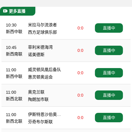
更多直播
米拉马尔流浪者
10:30
0:0
直播中
新西中联
西方足球俱乐部
菲利米德海湾
10:45
0:0
直播中
新西南联
诺美德斯
威灵顿凤凰后备队
11:00
0:0
直播中
新西中联
惠灵顿奥运会
奥克兰联
11:00
0:0
直播中
新西北联
陶朗加市联
伊斯特恩沙伯奥克
11:00
0:0
直播中
兰
新西北联
芬奇布尔斯联