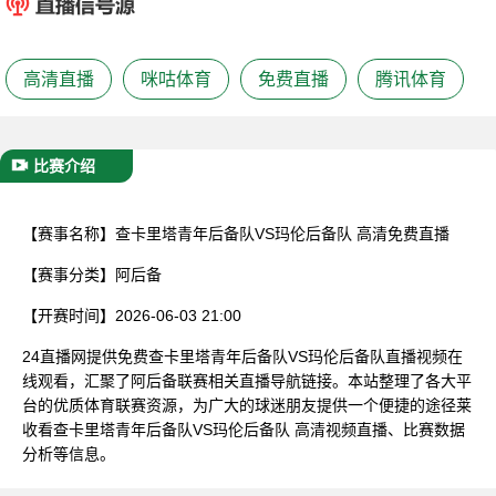
已结束
高清直播
咪咕体育
免费直播
腾讯体育
比赛介绍
【赛事名称】
查卡里塔青年后备队VS玛伦后备队 高清免费直播
【赛事分类】
阿后备
【开赛时间】
2026-06-03 21:00
24直播网提供免费查卡里塔青年后备队VS玛伦后备队直播视频在
线观看，汇聚了阿后备联赛相关直播导航链接。本站整理了各大平
台的优质体育联赛资源，为广大的球迷朋友提供一个便捷的途径莱
收看查卡里塔青年后备队VS玛伦后备队 高清视频直播、比赛数据
分析等信息。