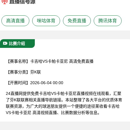
已结束
高清直播
咪咕体育
免费直播
腾讯体育
比赛介绍
【赛事名称】
卡吉哈VS卡帕卡亚尼 高清免费直播
【赛事分类】
芬K联
【开赛时间】
2026-06-04 00:00
24直播网提供免费卡吉哈VS卡帕卡亚尼直播视频在线观看，汇聚
了芬K联联赛相关直播导航链接。本站整理了各大平台的优质体育
联赛资源，为广大的球迷朋友提供一个便捷的途径莱收看卡吉哈
VS卡帕卡亚尼 高清视频直播、比赛数据分析等信息。