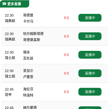
更多直播
哥德堡
22:30
0:0
直播中
瑞典超
卡尔马
哈尔姆斯塔德
22:30
0:0
直播中
瑞典超
哥德堡盖斯
锡永
22:30
0:0
直播中
瑞士超
瓦杜兹
圣加仑
22:30
0:0
直播中
瑞士超
卢塞恩
海伦芬
22:45
0:0
直播中
荷甲
特温特
赫尔蒙德
22:45