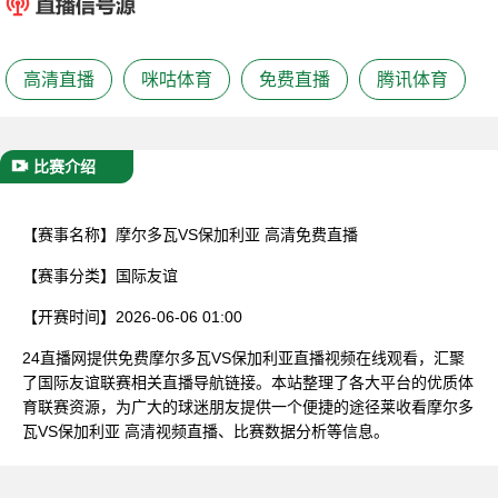
已结束
高清直播
咪咕体育
免费直播
腾讯体育
比赛介绍
【赛事名称】
摩尔多瓦VS保加利亚 高清免费直播
【赛事分类】
国际友谊
【开赛时间】
2026-06-06 01:00
24直播网提供免费摩尔多瓦VS保加利亚直播视频在线观看，汇聚
了国际友谊联赛相关直播导航链接。本站整理了各大平台的优质体
育联赛资源，为广大的球迷朋友提供一个便捷的途径莱收看摩尔多
瓦VS保加利亚 高清视频直播、比赛数据分析等信息。