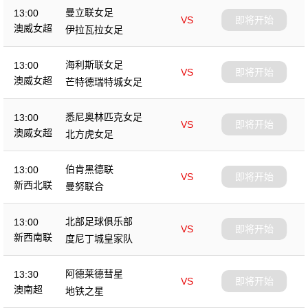
曼立联女足
13:00
VS
即将开始
澳威女超
伊拉瓦拉女足
海利斯联女足
13:00
VS
即将开始
澳威女超
芒特德瑞特城女足
悉尼奥林匹克女足
13:00
VS
即将开始
澳威女超
北方虎女足
伯肯黑德联
13:00
VS
即将开始
新西北联
曼努联合
北部足球俱乐部
13:00
VS
即将开始
新西南联
度尼丁城皇家队
阿德莱德彗星
13:30
VS
即将开始
澳南超
地铁之星