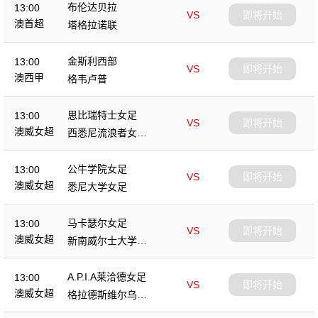
布伦达贝拉
13:00
VS
即将开始
澳首超
塔格拉诺联
金斯利西部
13:00
VS
即将开始
澳西甲
格韦卢普
思比瑞特士女足
13:00
VS
即将开始
澳威女超
西悉尼流浪者女足
B队
公牛学院女足
13:00
VS
即将开始
澳威女超
悉尼大学女足
马卡瑟尔女足
13:00
VS
即将开始
澳威女超
新南威尔士大学女
足
A.P.I.A莱洽德女足
13:00
VS
即将开始
澳威女超
格拉德斯维尔乌鸦
女足