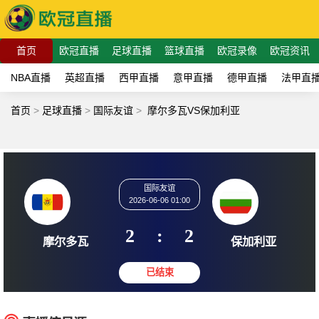
首页
欧冠直播
足球直播
篮球直播
欧冠录像
欧冠资讯
NBA直播
英超直播
西甲直播
意甲直播
德甲直播
法甲直
首页
>
足球直播
>
国际友谊
>
摩尔多瓦VS保加利亚
国际友谊
2026-06-06 01:00
2
:
2
摩尔多瓦
保加