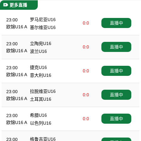
更多直播
罗马尼亚U16
23:00
0:0
直播中
欧锦U16 A
塞尔维亚U16
立陶宛U16
23:00
0:0
直播中
欧锦U16 A
波兰U16
捷克U16
23:00
0:0
直播中
欧锦U16 A
意大利U16
拉脱维亚U16
23:00
0:0
直播中
欧锦U16 A
土耳其U16
希腊U16
23:00
0:0
直播中
欧锦U16 A
以色列U16
格鲁吉亚U16
23:00