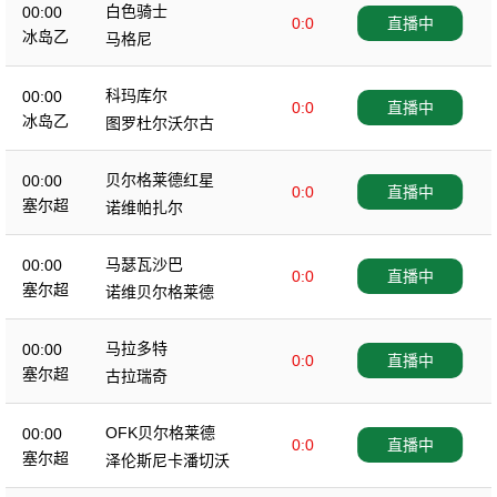
白色骑士
00:00
0:0
直播中
冰岛乙
马格尼
科玛库尔
00:00
0:0
直播中
冰岛乙
图罗杜尔沃尔古
贝尔格莱德红星
00:00
0:0
直播中
塞尔超
诺维帕扎尔
马瑟瓦沙巴
00:00
0:0
直播中
塞尔超
诺维贝尔格莱德
马拉多特
00:00
0:0
直播中
塞尔超
古拉瑞奇
OFK贝尔格莱德
00:00
0:0
直播中
塞尔超
泽伦斯尼卡潘切沃