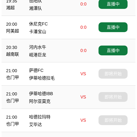
岳阳队
19:35
0:0
直播中
湘超
湘潭队
休尼克FC
20:00
0:0
直播中
阿美超
卡潘宝山
河内水牛
20:30
0:0
直播中
越南联
岘港巨龙
萨德FC
21:00
VS
即将开始
也门甲
伊蒂哈德拉毛
伊蒂哈德IBB
21:00
VS
即将开始
也门甲
阿尔亚莫克
哈德拉玛特
21:00
VS
即将开始
也门甲
艾毕达