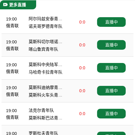
更多直播
阿尔玛兹安泰青年
19:00
0:0
直播中
队
俄青联
诺夫哥罗德青年队
莫斯科切尔塔诺沃
19:00
0:0
直播中
青年队
俄青联
喀山鲁宾青年队
莫斯科中央陆军青
19:00
0:0
直播中
年队
俄青联
马哈奇卡拉青年队
莫斯科迪纳摩青年
19:00
0:0
直播中
队
俄青联
莫斯科火车头青年
队
法克尔青年队
19:00
0:0
直播中
俄青联
莫斯科斯巴达青年
队
罗斯杜夫青年队
19:00