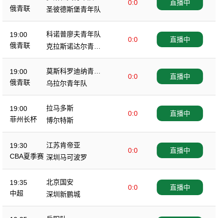
0:0
直播中
俄青联
圣彼德斯堡青年队
科诺普廖夫青年队
19:00
0:0
直播中
俄青联
克拉斯诺达尔青年
队
莫斯科罗迪纳青年
19:00
0:0
直播中
队
俄青联
乌拉尔青年队
拉马多斯
19:00
0:0
直播中
菲州长杯
博尔特斯
江苏肯帝亚
19:30
0:0
直播中
CBA夏季赛
深圳马可波罗
北京国安
19:35
0:0
直播中
中超
深圳新鹏城