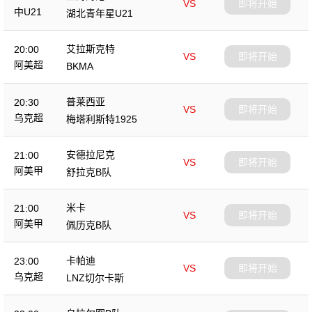
VS
即将开始
中U21
湖北青年星U21
艾拉斯克特
20:00
VS
即将开始
阿美超
BKMA
普莱西亚
20:30
VS
即将开始
乌克超
梅塔利斯特1925
安德拉尼克
21:00
VS
即将开始
阿美甲
舒拉克B队
米卡
21:00
VS
即将开始
阿美甲
佩历克B队
卡帕迪
23:00
VS
即将开始
乌克超
LNZ切尔卡斯