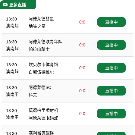
更多直播
阿德莱德彗星
13:30
0:0
直播中
澳南超
地铁之星
阿德莱德联青年队
13:30
0:0
直播中
澳南超
帕拉山骑士
坎贝尔市体育馆
13:30
0:0
直播中
澳南超
白城伍德维尔
阿德莱德SC
13:30
0:0
直播中
澳南甲
科夫
莫德柏里喷射机
13:30
0:0
直播中
澳南甲
阿德莱德眼镜蛇
塞利斯贝瑞联
13:30