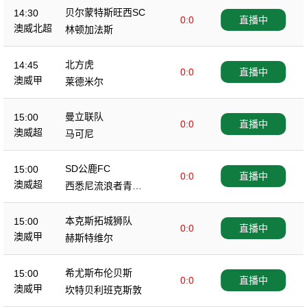
贝尔蒙特斯旺西SC
14:30
0:0
直播中
澳威北超
林顿加法斯
北方虎
14:45
0:0
直播中
澳威甲
莱德米尔
曼立联队
15:00
0:0
直播中
澳威超
马可尼
SD公鹿FC
15:00
0:0
直播中
澳威超
西悉尼流浪者青年
队
本克斯拓城狮队
15:00
0:0
直播中
澳威甲
赫斯特维尔
希尤斯布伦贝斯
15:00
0:0
直播中
澳威甲
坎特贝利班克斯敦