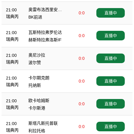
奥雷布洛西里安斯
21:00
0:0
直播中
卡
瑞典丙
BK前进
瓦斯特拉弗罗伦达
21:00
0:0
直播中
瑞典丙
赫斯特拉弗洛斯IF
奥尼沙拉
21:00
0:0
直播中
瑞典丙
波尔赞
卡尔期克朗
21:00
0:0
直播中
瑞典丙
托纳斯
欧卡哈姆斯
21:00
0:0
直播中
瑞典丙
卡尔斯港
斯塔凡斯托普联
21:00
0:0
直播中
瑞典丙
利拉托格