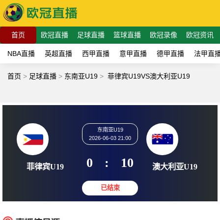
首页
欧冠直播
足球直播
篮球直播
欧冠录像
欧冠资讯
NBA直播
英超直播
西甲直播
意甲直播
德甲直播
法甲直
首页
>
足球直播
>
东南亚U19
>
菲律宾U19VS澳大利亚U19
东南亚U19
2026-06-03 21:00
0
:
10
菲律宾U19
澳大利亚