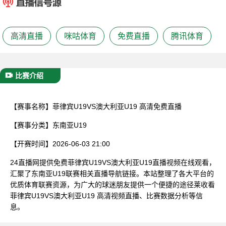
已结束
高清直播
咪咕体育
免费直播
腾讯体育
比赛介绍
【赛事名称】
菲律宾U19VS澳大利亚U19 高清免费直播
【赛事分类】
东南亚U19
【开赛时间】
2026-06-03 21:00
24直播网提供免费菲律宾U19VS澳大利亚U19直播视频在线观看，
汇聚了东南亚U19联赛相关直播导航链接。本站整理了各大平台的
优质体育联赛资源，为广大的球迷朋友提供一个便捷的途径莱收看
菲律宾U19VS澳大利亚U19 高清视频直播、比赛数据分析等信
息。