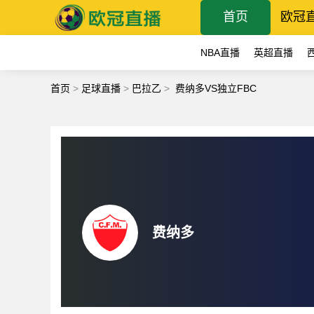
首页
欧冠
NBA直播
英超直播
首页
>
足球直播
>
巴拉乙
>
费纳多VS独立FBC
费纳多