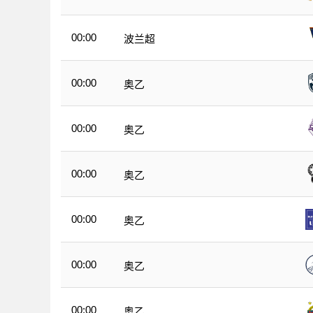
00:00
波兰超
00:00
奥乙
00:00
奥乙
00:00
奥乙
00:00
奥乙
00:00
奥乙
00:00
奥乙