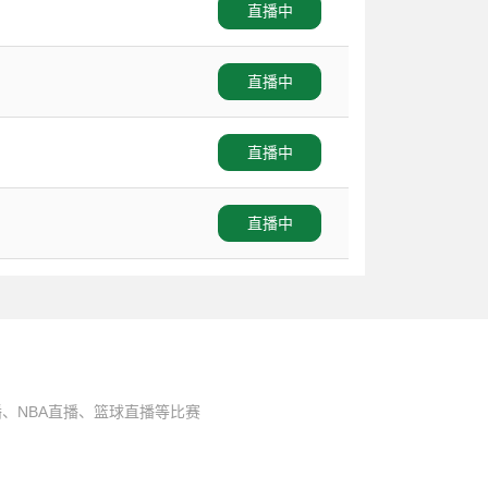
直播中
直播中
直播中
直播中
、NBA直播、篮球直播等比赛