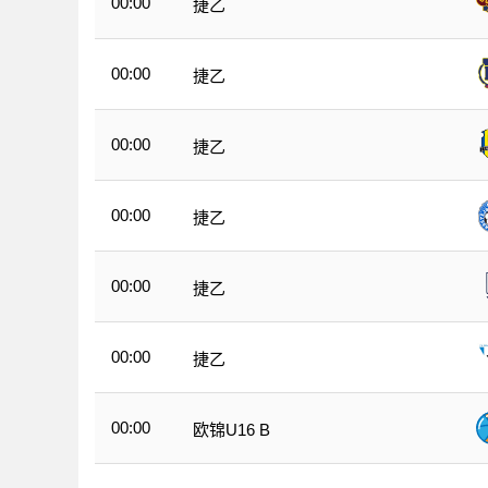
00:00
捷乙
00:00
捷乙
00:00
捷乙
00:00
捷乙
00:00
捷乙
00:00
捷乙
00:00
欧锦U16 B