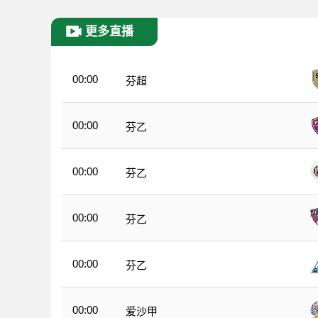
更多直播
00:00
芬超
00:00
芬乙
00:00
芬乙
00:00
芬乙
00:00
芬乙
00:00
爱沙甲