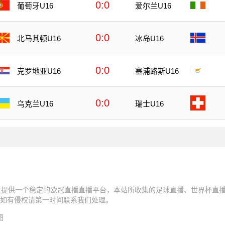
0:0
葡萄牙U16
爱尔兰U16
0:0
北马其顿U16
冰岛U16
0:0
克罗地亚U16
塞浦路斯U16
0:0
乌克兰U16
瑞士U16
友提供一个稳定的欧冠直播直播平台，本站所收集的足球直播、世界杯直播
如有侵权请第一时间联系我们处理。
图