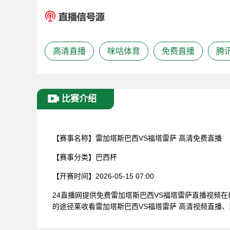
高清直播
咪咕体育
免费直播
腾
比赛介绍
【赛事名称】
雷加塔斯巴西VS福塔雷萨 高清免费直播
【赛事分类】
巴西杯
【开赛时间】
2026-05-15 07:00
24直播网提供免费雷加塔斯巴西VS福塔雷萨直播视频
的途径莱收看雷加塔斯巴西VS福塔雷萨 高清视频直播