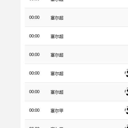
00:00
塞尔超
00:00
塞尔超
00:00
塞尔超
00:00
塞尔超
00:00
塞尔超
00:00
塞尔甲