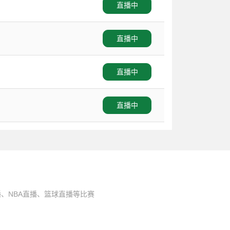
直播中
直播中
直播中
直播中
、NBA直播、篮球直播等比赛