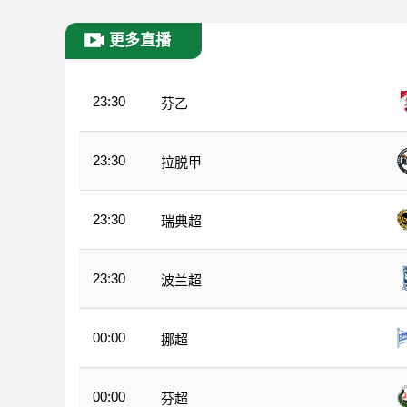
更多直播
23:30
芬乙
23:30
拉脱甲
23:30
瑞典超
23:30
波兰超
00:00
挪超
00:00
芬超