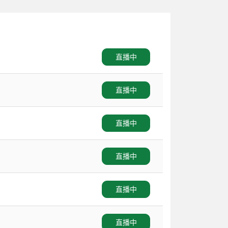
直播中
直播中
直播中
直播中
直播中
直播中