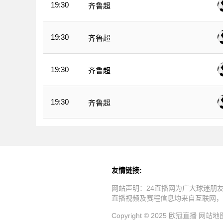
19:30
齐鲁超
19:30
齐鲁超
19:30
齐鲁超
19:30
齐鲁超
友情链接:
网站声明：24直播网为广大球迷朋
直播视频及赛程信息均来自互联网，
Copyright © 2025 欧冠直播
网站地