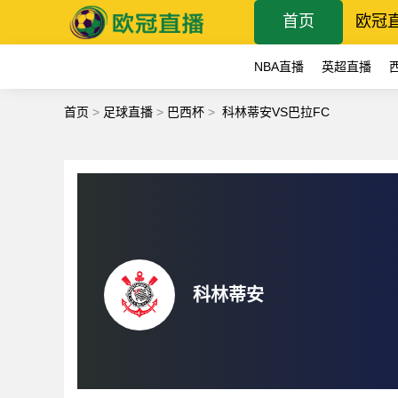
首页
欧冠
NBA直播
英超直播
首页
>
足球直播
>
巴西杯
>
科林蒂安VS巴拉FC
科林蒂安