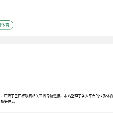
讯体育
观看，汇聚了巴西杯联赛相关直播导航链接。本站整理了各大平台的优质体
分析等信息。