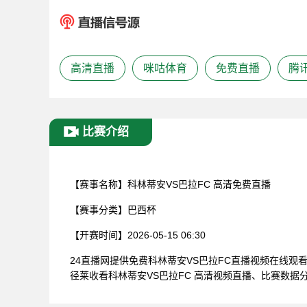
高清直播
咪咕体育
免费直播
腾
比赛介绍
【赛事名称】
科林蒂安VS巴拉FC 高清免费直播
【赛事分类】
巴西杯
【开赛时间】
2026-05-15 06:30
24直播网提供免费科林蒂安VS巴拉FC直播视频在线
径莱收看科林蒂安VS巴拉FC 高清视频直播、比赛数据