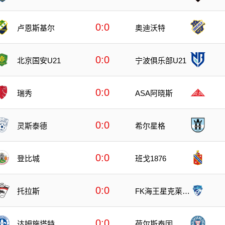
0:0
卢恩斯基尔
奥迪沃特
0:0
北京国安U21
宁波俱乐部U21
0:0
瑞秀
ASA阿晓斯
0:0
灵斯泰德
希尔星格
0:0
登比城
班戈1876
0:0
托拉斯
FK海王星克莱佩
达
0:0
达姆施塔特
荷尔斯泰因