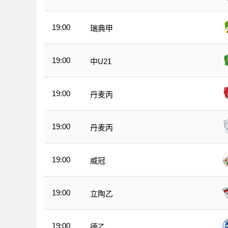
19:00
瑞典甲
19:00
中U21
19:00
丹麦丙
19:00
丹麦丙
19:00
威冠
19:00
立陶乙
19:00
德乙