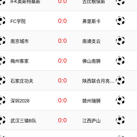
0:0
IFK奥斯特桑斯
古比根保斯
0:0
FC学院
弗里斯卡
0:0
南京城市
南通支云
0:0
梅州客家
佛山南狮
0:0
石家庄功夫
陕西联合月亮泊
队
0:0
深圳2028
赣州瑞狮
0:0
武汉三镇B队
江西庐山