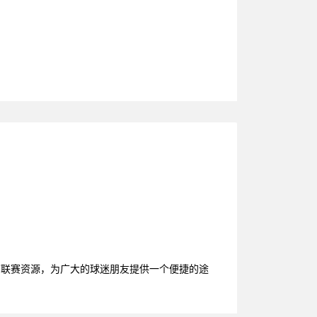
育联赛资源，为广大的球迷朋友提供一个便捷的途