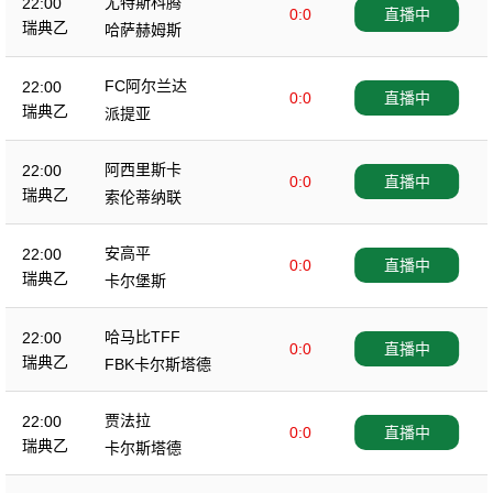
尤特斯科腾
22:00
0:0
直播中
瑞典乙
哈萨赫姆斯
FC阿尔兰达
22:00
0:0
直播中
瑞典乙
派提亚
阿西里斯卡
22:00
0:0
直播中
瑞典乙
索伦蒂纳联
安高平
22:00
0:0
直播中
瑞典乙
卡尔堡斯
哈马比TFF
22:00
0:0
直播中
瑞典乙
FBK卡尔斯塔德
贾法拉
22:00
0:0
直播中
瑞典乙
卡尔斯塔德