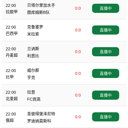
贝塔尔里加水手
22:00
0:0
直播中
拉脱甲
图库姆斯B队
克鲁塞罗
22:00
0:0
直播中
巴西甲
米拉索
兰讷斯
22:00
0:0
直播中
丹麦超
利恩比
威尔郡
22:00
0:0
直播中
比甲
亨克
拉恩
22:00
0:0
直播中
北爱超
FC宾高
圣彼得堡泽尼特
22:00
0:0
直播中
俄超
罗迪纳莫斯科