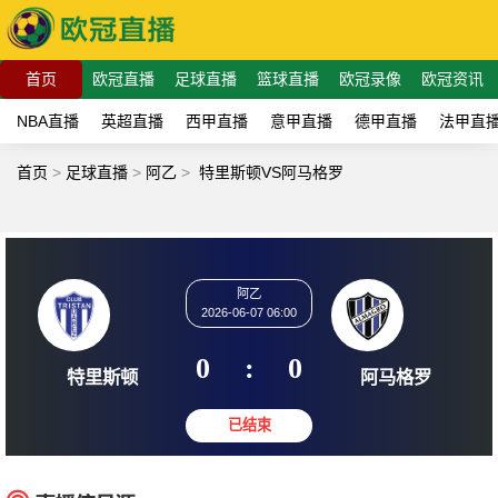
首页
欧冠直播
足球直播
篮球直播
欧冠录像
欧冠资讯
NBA直播
英超直播
西甲直播
意甲直播
德甲直播
法甲直
首页
>
足球直播
>
阿乙
>
特里斯顿VS阿马格罗
阿乙
2026-06-07 06:00
0
:
0
特里斯顿
阿马