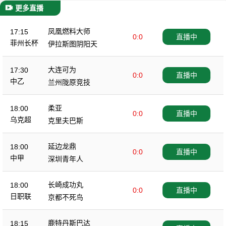
更多直播
凤凰燃料大师
17:15
0:0
直播中
菲州长杯
伊拉斯图阴阳天
大连可为
17:30
0:0
直播中
中乙
兰州陇原竞技
柔亚
18:00
0:0
直播中
乌克超
克里夫巴斯
延边龙鼎
18:00
0:0
直播中
中甲
深圳青年人
长崎成功丸
18:00
0:0
直播中
日职联
京都不死鸟
鹿特丹斯巴达
18:15