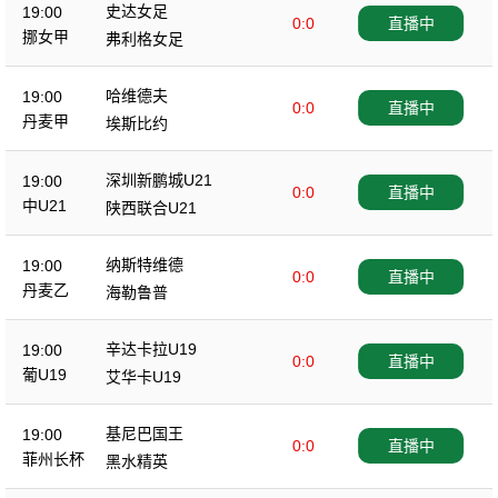
史达女足
19:00
0:0
直播中
挪女甲
弗利格女足
哈维德夫
19:00
0:0
直播中
丹麦甲
埃斯比约
深圳新鹏城U21
19:00
0:0
直播中
中U21
陕西联合U21
纳斯特维德
19:00
0:0
直播中
丹麦乙
海勒鲁普
辛达卡拉U19
19:00
0:0
直播中
葡U19
艾华卡U19
基尼巴国王
19:00
0:0
直播中
菲州长杯
黑水精英