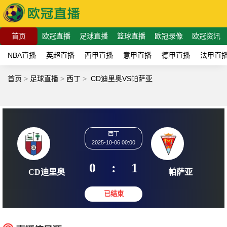
首页
欧冠直播
足球直播
篮球直播
欧冠录像
欧冠资讯
NBA直播
英超直播
西甲直播
意甲直播
德甲直播
法甲直
首页
>
足球直播
>
西丁
>
CD迪里奥VS帕萨亚
西丁
2025-10-06 00:00
0
:
1
CD迪里奥
帕萨