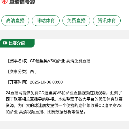
已结束
高清直播
咪咕体育
免费直播
腾讯体育
比赛介绍
【赛事名称】
CD迪里奥VS帕萨亚 高清免费直播
【赛事分类】
西丁
【开赛时间】
2025-10-06 00:00
24直播网提供免费CD迪里奥VS帕萨亚直播视频在线观看，汇聚了
西丁联赛相关直播导航链接。本站整理了各大平台的优质体育联赛
资源，为广大的球迷朋友提供一个便捷的途径莱收看CD迪里奥VS
帕萨亚 高清视频直播、比赛数据分析等信息。